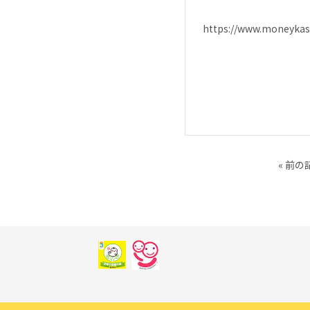
https://www.moneykash
« 前の